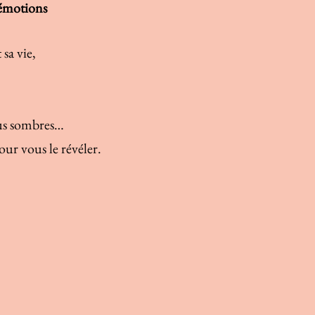
 émotions
 sa vie,
lus sombres…
ur vous le révéler.